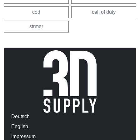
cod
call of duty
strmer
Deutsch
English
Impressum