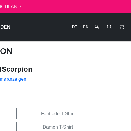
TSCHLAND
RDEN
DE
EN
/
ION
lScorpion
gns anzeigen
Fairtrade T-Shirt
Damen T-Shirt