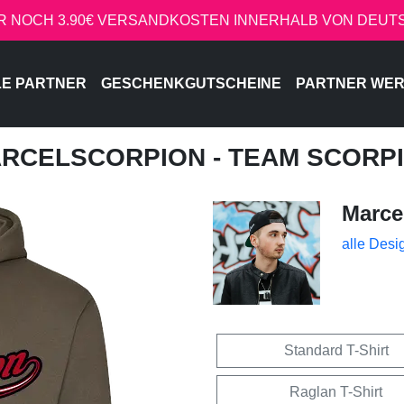
R NOCH 3.90€ VERSANDKOSTEN INNERHALB VON DEU
LE PARTNER
GESCHENKGUTSCHEINE
PARTNER WE
ARCELSCORPION - TEAM SCORP
Marce
alle Desi
Standard T-Shirt
Raglan T-Shirt