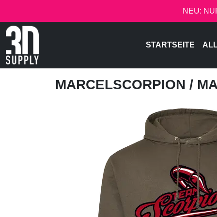
NEU: NU
STARTSEITE
AL
MARCELSCORPION
/ M