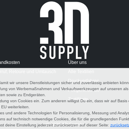
andkosten
Über uns
rruf, Retoure und Umtausch
Alle Textilien
Druckverfahren
amit wir unsere Dienstleistungen sicher und zuverlässig anbieten kö
üfung von Werbemaßnahmen und Verkaufswerkzeugen auf unseren als au
Pflegehinweise
iten sowie zu Endgeräten.
Zertifikate
wendung von Cookies ein. Zum anderen willigst Du ein, dass wir auf Basis
 EU weiterleiten.
es und andere Technologien für Personalisierung, Messung und Analy
uns auf technisch notwendige Cookies, die für die grundlegenden Funk
© 2026 3D Supply
st deine Einstellung jederzeit zurücksetzen auf dieser Seite:
zurückset