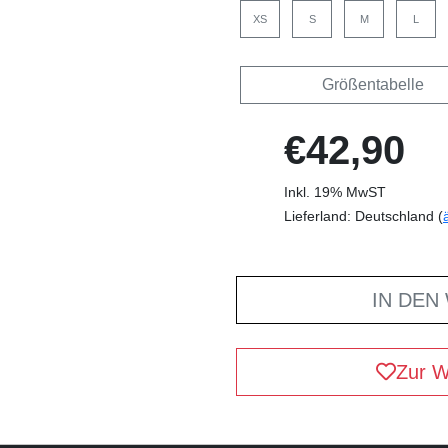
XS
S
M
L
Größentabelle
€42,90
Inkl. 19% MwST
Lieferland: Deutschland (
IN DEN
Zur W