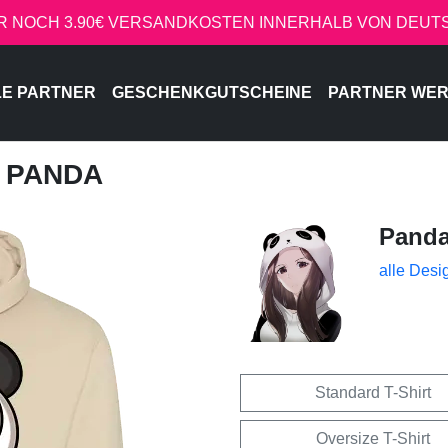
R NOCH 3.90€ VERSANDKOSTEN INNERHALB VON DEU
LE PARTNER
GESCHENKGUTSCHEINE
PARTNER WE
, PANDA
Pand
alle Desi
Standard T-Shirt
Oversize T-Shirt