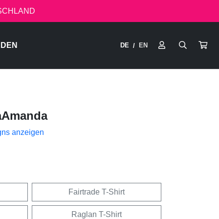
TSCHLAND
RDEN
DE
EN
/
aAmanda
gns anzeigen
Fairtrade T-Shirt
Raglan T-Shirt