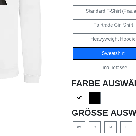
Standard T-Shirt (Frau
Fairtrade Girl Shirt
Heavyweight Hoodie
Sweatshirt
Emailletasse
FARBE AUSWÄ
GRÖSSE AUSW
XS
S
M
L