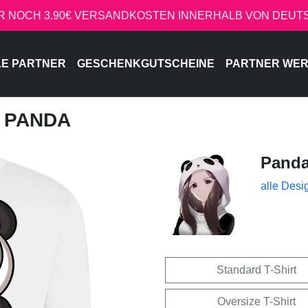
R NOCH 3.90€ VERSANDKOSTEN INNERHALB VON DEU
LE PARTNER
GESCHENKGUTSCHEINE
PARTNER WE
, PANDA
Pand
alle Desi
Standard T-Shirt
Oversize T-Shirt