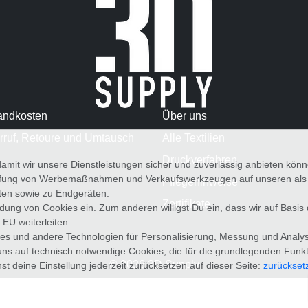
andkosten
Über uns
rruf, Retoure und Umtausch
Alle Textilien
Druckverfahren
amit wir unsere Dienstleistungen sicher und zuverlässig anbieten kö
üfung von Werbemaßnahmen und Verkaufswerkzeugen auf unseren als au
Pflegehinweise
iten sowie zu Endgeräten.
Zertifikate
wendung von Cookies ein. Zum anderen willigst Du ein, dass wir auf Basis
 EU weiterleiten.
es und andere Technologien für Personalisierung, Messung und Analy
uns auf technisch notwendige Cookies, die für die grundlegenden Funk
© 2026 3D Supply
st deine Einstellung jederzeit zurücksetzen auf dieser Seite:
zurückset