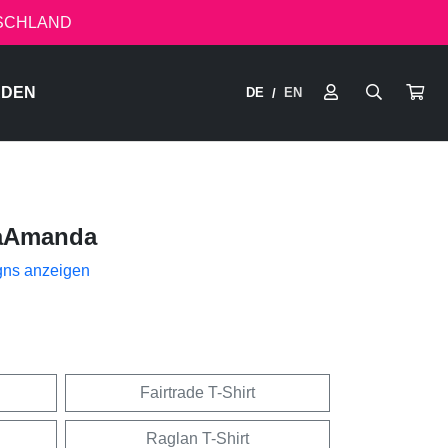
TSCHLAND
RDEN
DE
EN
/
aAmanda
gns anzeigen
Fairtrade T-Shirt
Raglan T-Shirt