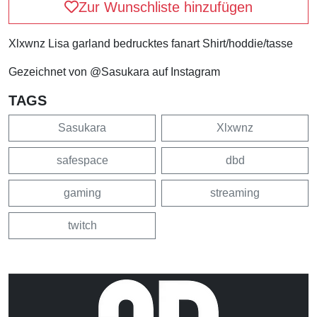
Zur Wunschliste hinzufügen
Xlxwnz Lisa garland bedrucktes fanart Shirt/hoddie/tasse
Gezeichnet von @Sasukara auf Instagram
TAGS
Sasukara
Xlxwnz
safespace
dbd
gaming
streaming
twitch