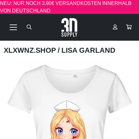
NEU: NUR NOCH 3.90€ VERSANDKOSTEN INNERHALB
VON DEUTSCHLAND
XLXWNZ.SHOP
/ LISA GARLAND