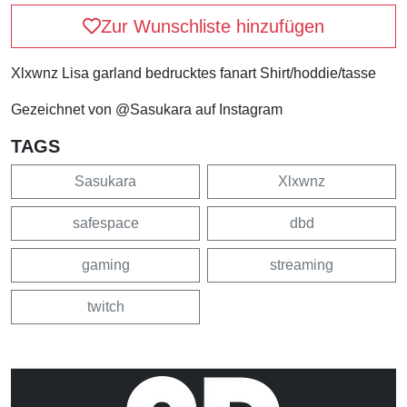
Zur Wunschliste hinzufügen
Xlxwnz Lisa garland bedrucktes fanart Shirt/hoddie/tasse
Gezeichnet von @Sasukara auf Instagram
TAGS
Sasukara
Xlxwnz
safespace
dbd
gaming
streaming
twitch