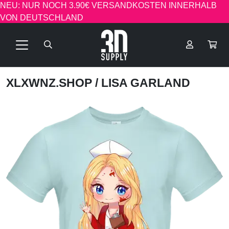
NEU: NUR NOCH 3.90€ VERSANDKOSTEN INNERHALB
VON DEUTSCHLAND
XLXWNZ.SHOP
/ LISA GARLAND