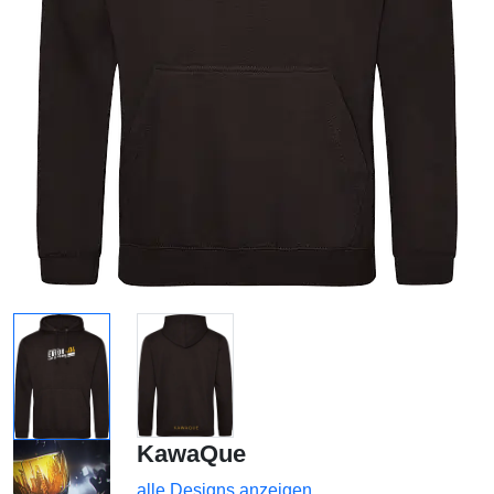
KawaQue
alle Designs anzeigen