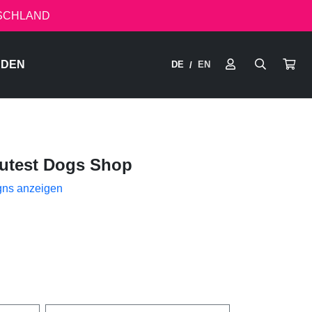
TSCHLAND
RDEN
DE
EN
/
utest Dogs Shop
gns anzeigen