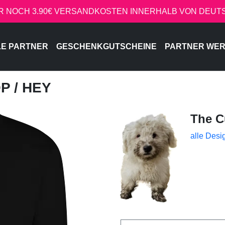
R NOCH 3.90€ VERSANDKOSTEN INNERHALB VON DEU
LE PARTNER
GESCHENKGUTSCHEINE
PARTNER WE
OP
/ HEY
The C
alle Desi