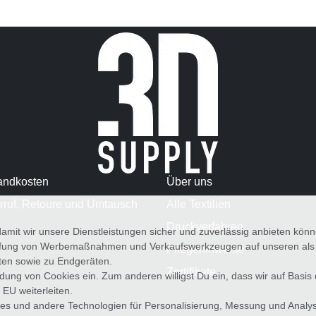
andkosten
Über uns
rruf, Retoure und Umtausch
Alle Textilien
Druckverfahren
amit wir unsere Dienstleistungen sicher und zuverlässig anbieten kö
üfung von Werbemaßnahmen und Verkaufswerkzeugen auf unseren als au
Pflegehinweise
iten sowie zu Endgeräten.
Zertifikate
wendung von Cookies ein. Zum anderen willigst Du ein, dass wir auf Basis
 EU weiterleiten.
es und andere Technologien für Personalisierung, Messung und Analy