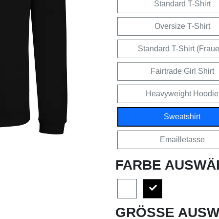
Standard T-Shirt
Oversize T-Shirt
Standard T-Shirt (Frau
Fairtrade Girl Shirt
Heavyweight Hoodie
Sweatshirt
Emailletasse
FARBE AUSWÄ
GRÖSSE AUSW