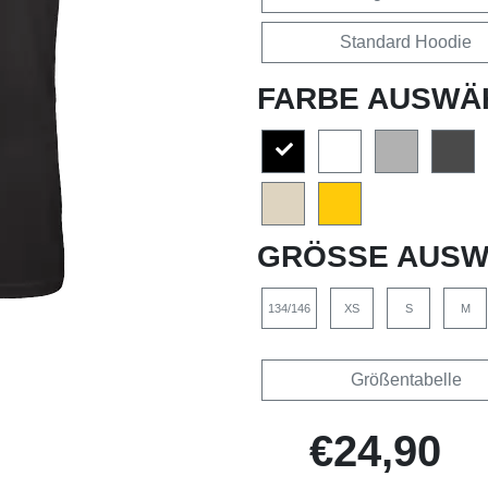
Standard Hoodie
FARBE AUSWÄ
GRÖSSE AUSW
134/146
XS
S
M
Größentabelle
€24,90