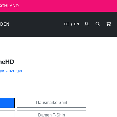
TSCHLAND
RDEN
DE
EN
/
meHD
gns anzeigen
Hausmarke Shirt
Damen T-Shirt