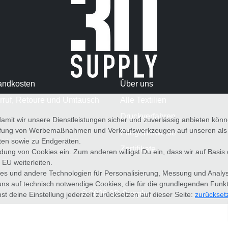
andkosten
Über uns
rruf, Retoure und Umtausch
Alle Textilien
Druckverfahren
amit wir unsere Dienstleistungen sicher und zuverlässig anbieten kö
üfung von Werbemaßnahmen und Verkaufswerkzeugen auf unseren als au
Pflegehinweise
iten sowie zu Endgeräten.
Zertifikate
wendung von Cookies ein. Zum anderen willigst Du ein, dass wir auf Basis
 EU weiterleiten.
es und andere Technologien für Personalisierung, Messung und Analy
uns auf technisch notwendige Cookies, die für die grundlegenden Funk
© 2026 3D Supply
st deine Einstellung jederzeit zurücksetzen auf dieser Seite:
zurückset