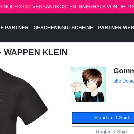
R NOCH 3.90€ VERSANDKOSTEN INNERHALB VON DEU
LE PARTNER
GESCHENKGUTSCHEINE
PARTNER WE
- WAPPEN KLEIN
Gom
alle Desi
Standard T-Shirt
Raglan T-Shirt