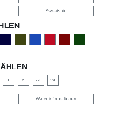
Sweatshirt
HLEN
ÄHLEN
L
XL
XXL
3XL
Wareninformationen