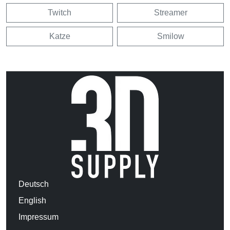
Twitch
Streamer
Katze
Smilow
Deutsch
English
Impressum