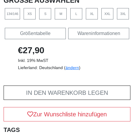
GRÖSSE AUSWÄHLEN
134/146
XS
S
M
L
XL
XXL
3XL
Größentabelle
Wareninformationen
€27,90
Inkl. 19% MwST
Lieferland: Deutschland (
ändern
)
IN DEN WARENKORB LEGEN
Zur Wunschliste hinzufügen
TAGS