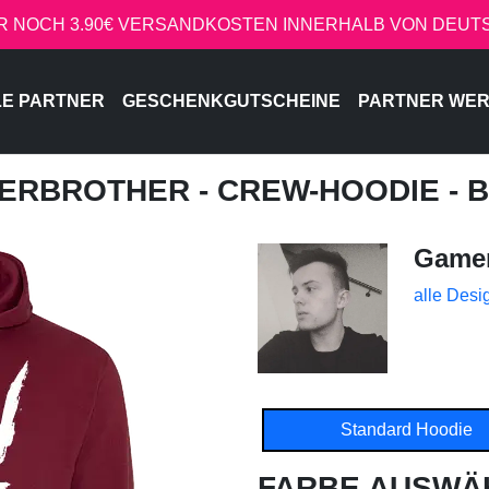
R NOCH 3.90€ VERSANDKOSTEN INNERHALB VON DEU
LE PARTNER
GESCHENKGUTSCHEINE
PARTNER WE
MERBROTHER - CREW-HOODIE -
Gamer
alle Desi
Standard Hoodie
FARBE AUSWÄ