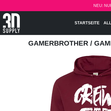
NEU: NU
STARTSEITE
AL
GAMERBROTHER
/ GA