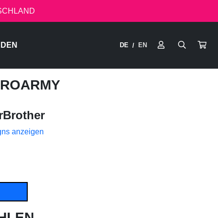
TSCHLAND
RDEN
DE
EN
/
 BROARMY
Brother
gns anzeigen
HLEN