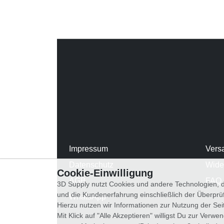
Impressum
Vers
Datenschutz
Wide
Cookie-Einwilligung
AGB
FAQ
3D Supply nutzt Cookies und andere Technologien, d
und die Kundenerfahrung einschließlich der Überpr
WhatsApp
Hierzu nutzen wir Informationen zur Nutzung der Se
Mit Klick auf "Alle Akzeptieren" willigst Du zur Ver