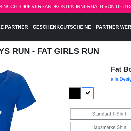
R NOCH 3.90€ VERSANDKOSTEN INNERHALB VON DEU
LE PARTNER
GESCHENKGUTSCHEINE
PARTNER WE
OYS RUN - FAT GIRLS RUN
Fat B
alle Desi
Standard T-Shirt
Hausmarke Shirt