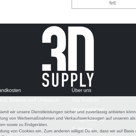
fett
andkosten
Über uns
rruf, Retoure und Umtausch
Alle Textilien
Druckverfahren
amit wir unsere Dienstleistungen sicher und zuverlässig anbieten kö
üfung von Werbemaßnahmen und Verkaufswerkzeugen auf unseren als au
Pflegehinweise
iten sowie zu Endgeräten.
Zertifikate
wendung von Cookies ein. Zum anderen willigst Du ein, dass wir auf Basis