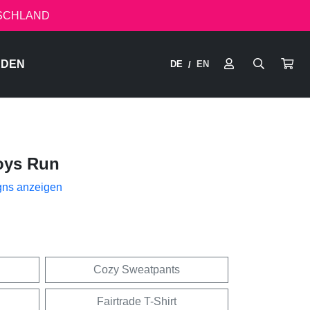
TSCHLAND
RDEN
DE
EN
/
oys Run
gns anzeigen
Cozy Sweatpants
Fairtrade T-Shirt