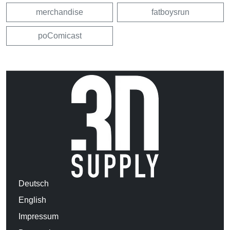
merchandise
fatboysrun
poComicast
Deutsch
English
Impressum