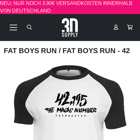
NEU: NUR NOCH 3.90€ VERSANDKOSTEN INNERHALB
VON DEUTSCHLAND
FAT BOYS RUN
/ FAT BOYS RUN - 42