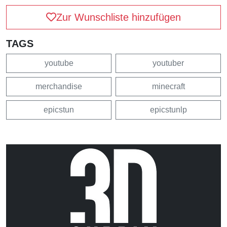
Zur Wunschliste hinzufügen
TAGS
youtube
youtuber
merchandise
minecraft
epicstun
epicstunlp