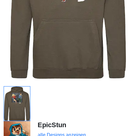
EpicStun
alle Designs anzeigen