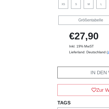
XS
S
M
L
Größentabelle
€27,90
Inkl. 19% MwST
Lieferland: Deutschland (
IN DEN
Zur W
TAGS