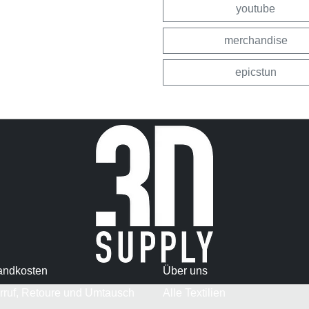
youtube
merchandise
epicstun
andkosten
Über uns
rruf, Retoure und Umtausch
Alle Textilien