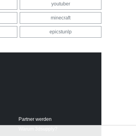
youtuber
minecraft
epicstunlp
Partner werden
Warum 3dsupply?