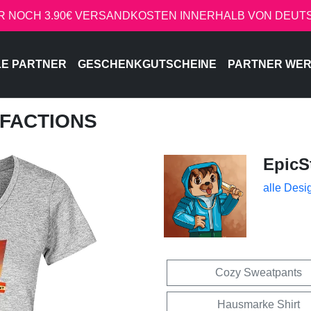
R NOCH 3.90€ VERSANDKOSTEN INNERHALB VON DEU
LE PARTNER
GESCHENKGUTSCHEINE
PARTNER WE
- FACTIONS
EpicS
alle Desi
Cozy Sweatpants
Hausmarke Shirt