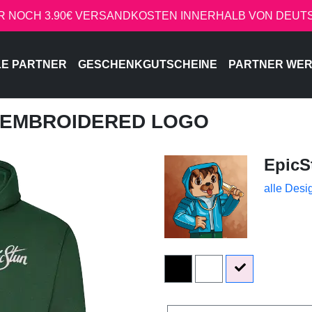
R NOCH 3.90€ VERSANDKOSTEN INNERHALB VON DEU
LE PARTNER
GESCHENKGUTSCHEINE
PARTNER WE
- EMBROIDERED LOGO
EpicS
alle Desi