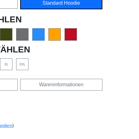
Standard Hoodie
HLEN
ÄHLEN
XL
XXL
Wareninformationen
ändern
)