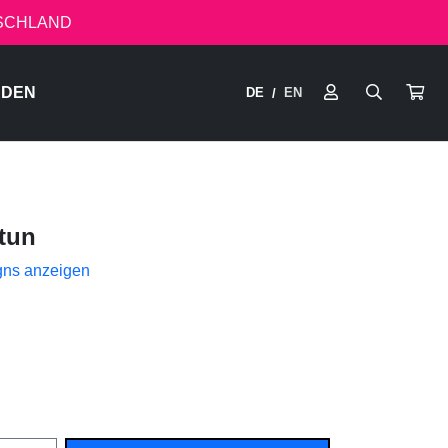
TSCHLAND
RDEN
DE
EN
/
tun
gns anzeigen