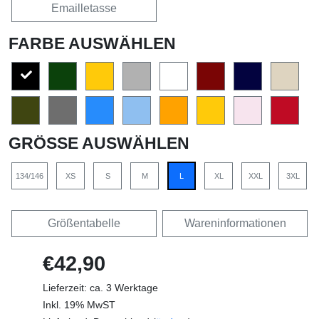
Emailletasse
FARBE AUSWÄHLEN
GRÖSSE AUSWÄHLEN
134/146
XS
S
M
L
XL
XXL
3XL
Größentabelle
Wareninformationen
€42,90
Lieferzeit: ca. 3 Werktage
Inkl. 19% MwST