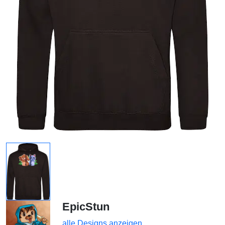
EpicStun
alle Designs anzeigen