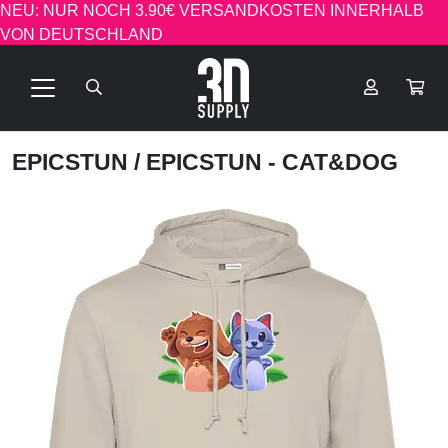
NEU: NUR NOCH 3.90€ VERSANDKOSTEN INNERHALB
VON DEUTSCHLAND
EPICSTUN
/ EPICSTUN - CAT&DOG