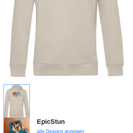
EpicStun
alle Designs anzeigen