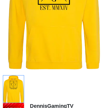
DennisGamingTV