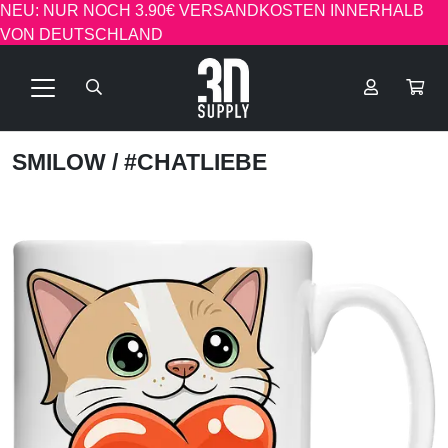
NEU: NUR NOCH 3.90€ VERSANDKOSTEN INNERHALB
VON DEUTSCHLAND
SMILOW
/ #CHATLIEBE