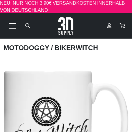
NEU: NUR NOCH 3.90€ VERSANDKOSTEN INNERHALB
VON DEUTSCHLAND
MOTODOGGY
/ BIKERWITCH