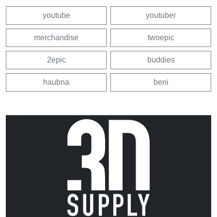
youtube
youtuber
merchandise
twoepic
2epic
buddies
haubna
beni