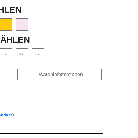
HLEN
ÄHLEN
XL
XXL
3XL
Wareninformationen
ändern
)