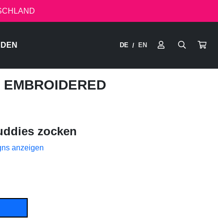
TSCHLAND
RDEN
DE
EN
/
IE EMBROIDERED
uddies zocken
gns anzeigen