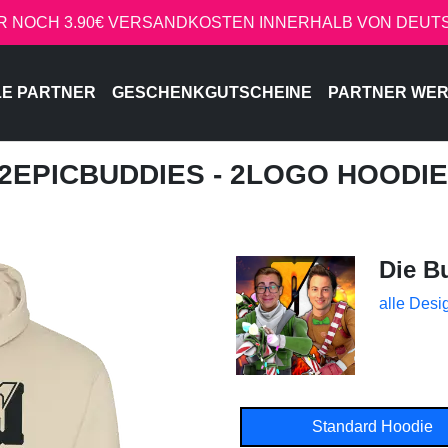
R NOCH 3.90€ VERSANDKOSTEN INNERHALB VON DEU
LE PARTNER
GESCHENKGUTSCHEINE
PARTNER WE
 2EPICBUDDIES - 2LOGO HOOD
Die B
alle Desi
Standard Hoodie