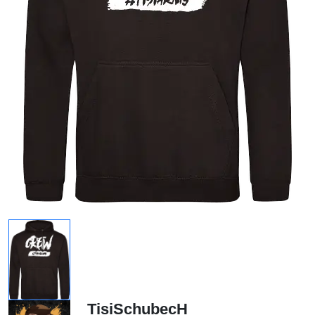
TisiSchubecH