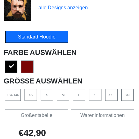
alle Designs anzeigen
Standard Hoodie
FARBE AUSWÄHLEN
GRÖSSE AUSWÄHLEN
134/146
XS
S
M
L
XL
XXL
3XL
Größentabelle
Wareninformationen
€42,90