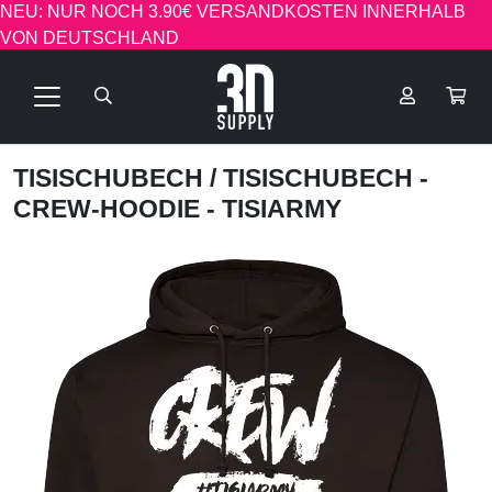
NEU: NUR NOCH 3.90€ VERSANDKOSTEN INNERHALB
VON DEUTSCHLAND
TISISCHUBECH
/ TISISCHUBECH -
CREW-HOODIE - TISIARMY