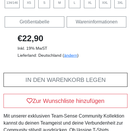
134/146
XS
S
M
L
XL
XXL
3XL
Größentabelle
Wareninformationen
€22,90
Inkl. 19% MwST
Lieferland: Deutschland (
ändern
)
IN DEN WARENKORB LEGEN
Zur Wunschliste hinzufügen
Mit unserer exklusiven Team-Sense Community Kollektion
kannst du deinen Teamgeist und deine Verbundenheit zur
Community stilvoll ausdrücken. Ob lässige T-Shirts,