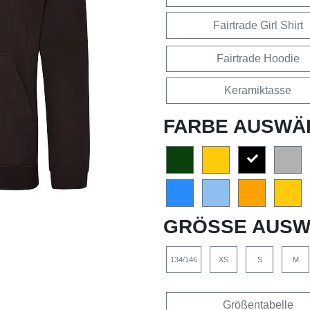
Fairtrade Girl Shirt
Fairtrade Hoodie
Keramiktasse
FARBE AUSWÄ
GRÖSSE AUSW
134/146
XS
S
M
Größentabelle