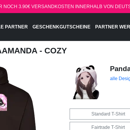
R NOCH 3.90€ VERSANDKOSTEN INNERHALB VON DEU
LE PARTNER
GESCHENKGUTSCHEINE
PARTNER WE
AAMANDA - COZY
Pand
alle Desi
Standard T-Shirt
Fairtrade T-Shirt