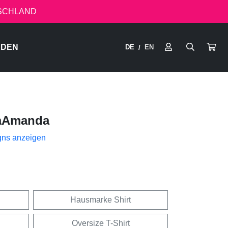
TSCHLAND
RDEN
DE
EN
/
aAmanda
gns anzeigen
Hausmarke Shirt
Oversize T-Shirt