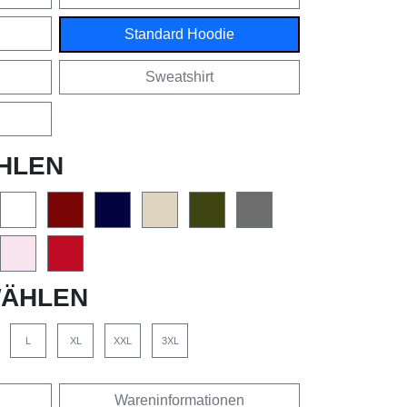
Standard Hoodie
Sweatshirt
HLEN
ÄHLEN
L
XL
XXL
3XL
Wareninformationen