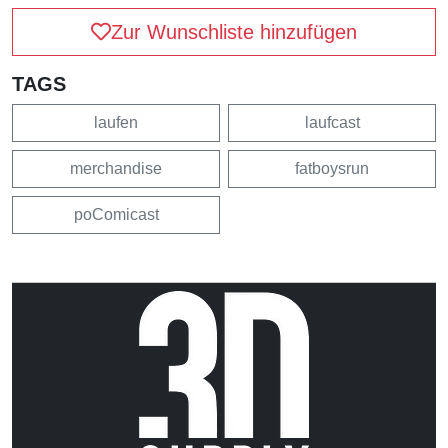
Zur Wunschliste hinzufügen
TAGS
laufen
laufcast
merchandise
fatboysrun
poComicast