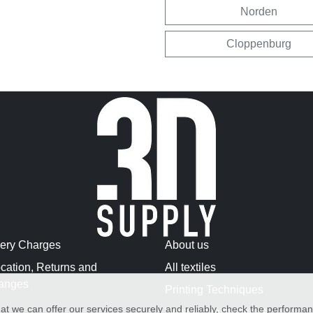
Norden
Cloppenburg
very Charges
About us
cation, Returns and
All textiles
anges
Printing Techniques
at we can offer our services securely and reliably, check the performa
Washing Instructions