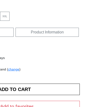
XXL
Product Information
days
land (
change
)
Add to favorites