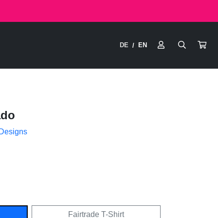
DE
EN
/
ado
 Designs
Fairtrade T-Shirt