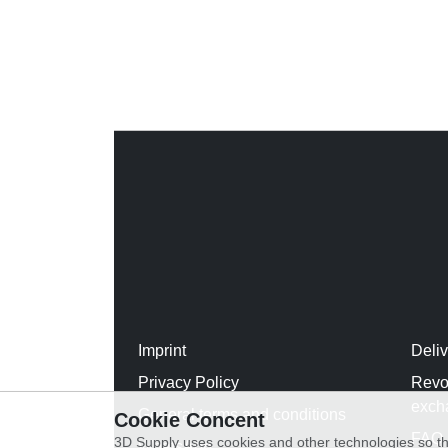
Imprint
Deli
Privacy Policy
Revo
exch
General terms and conditions
Cookie Concent
FAQ
3D Supply uses cookies and other technologies so th
WhatsApp