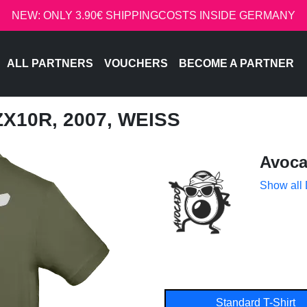
NEW: ONLY 3.90€ SHIPPINGCOSTS INSIDE GERMANY
ALL PARTNERS
VOUCHERS
BECOME A PARTNER
ZX10R, 2007, WEISS
Avoc
Show all
Standard T-Shirt