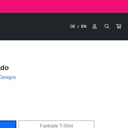
DE
EN
/
ado
 Designs
Fairtrade T-Shirt