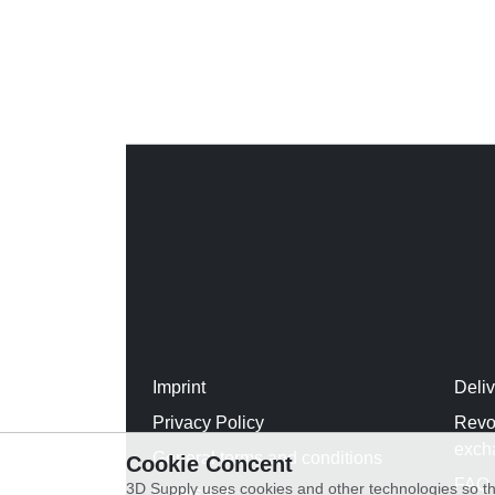
Imprint
Deli
Privacy Policy
Revo
exch
General terms and conditions
Cookie Concent
FAQ
3D Supply uses cookies and other technologies so th
WhatsApp