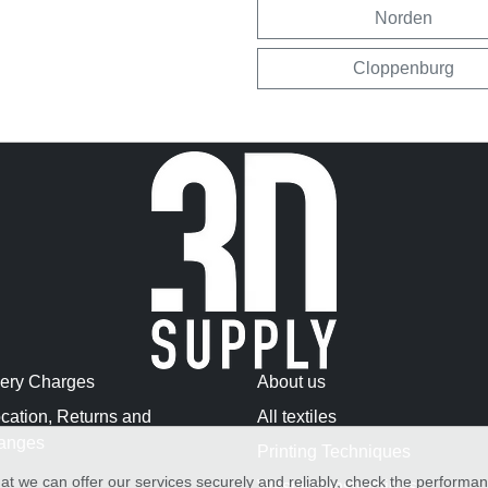
Norden
Cloppenburg
very Charges
About us
cation, Returns and
All textiles
anges
Printing Techniques
at we can offer our services securely and reliably, check the performa
Washing Instructions