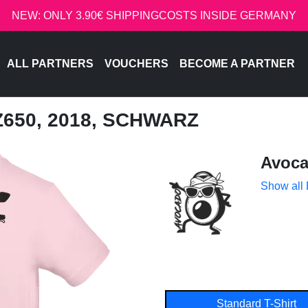
NEW: ONLY 3.90€ SHIPPINGCOSTS INSIDE GERMANY
ALL PARTNERS
VOUCHERS
BECOME A PARTNER
Z650, 2018, SCHWARZ
Avoc
Show all
Standard T-Shirt