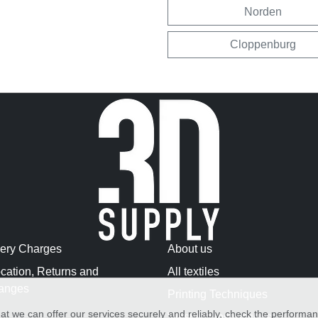
Norden
Cloppenburg
very Charges
About us
cation, Returns and
All textiles
anges
Printing Techniques
at we can offer our services securely and reliably, check the performa
Washing Instructions