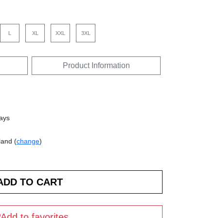
L
XL
XXL
3XL
Product Information
days
land (
change
)
Add to favorites