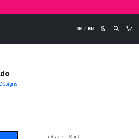
DE
EN
/
ado
 Designs
Fairtrade T-Shirt