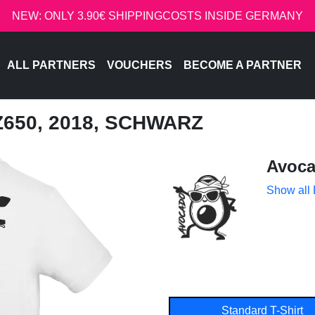
NEW: ONLY 3.90€ SHIPPINGCOSTS INSIDE GERMANY
ALL PARTNERS
VOUCHERS
BECOME A PARTNER
Z650, 2018, SCHWARZ
Avoc
Show all
Standard T-Shirt