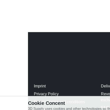
Imprint
Deli
Privacy Policy
Revo
exch
General terms and conditions
Cookie Concent
FAQ
3D Supply uses cookies and other technologies so th
WhatsApp