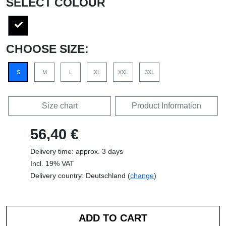
SELECT COLOUR
CHOOSE SIZE:
S
M
L
XL
XXL
3XL
Size chart
Product Information
56,40 €
Delivery time: approx. 3 days
Incl. 19% VAT
Delivery country: Deutschland (
change
)