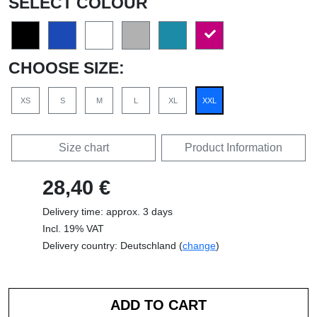
SELECT COLOUR
CHOOSE SIZE:
XS
S
M
L
XL
XXL
Size chart
Product Information
28,40 €
Delivery time: approx. 3 days
Incl. 19% VAT
Delivery country: Deutschland (
change
)