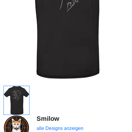
Smilow
alle Designs anzeigen