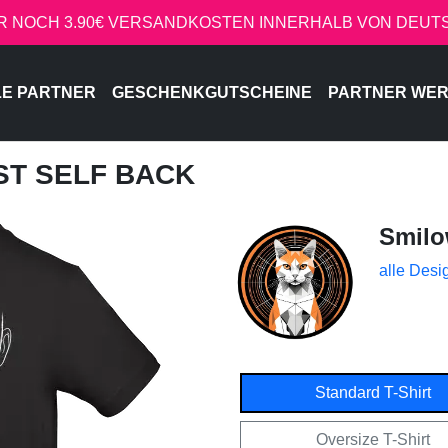
R NOCH 3.90€ VERSANDKOSTEN INNERHALB VON DEU
LE PARTNER
GESCHENKGUTSCHEINE
PARTNER WE
ST SELF BACK
Smil
alle Desi
Standard T-Shirt
Oversize T-Shirt