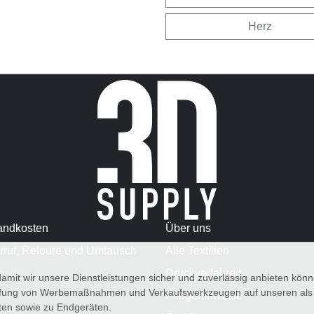
Herz
andkosten
Über uns
rruf, Retoure und Umtausch
Alle Textilien
Druckverfahren
amit wir unsere Dienstleistungen sicher und zuverlässig anbieten kö
üfung von Werbemaßnahmen und Verkaufswerkzeugen auf unseren als au
Pflegehinweise
iten sowie zu Endgeräten.