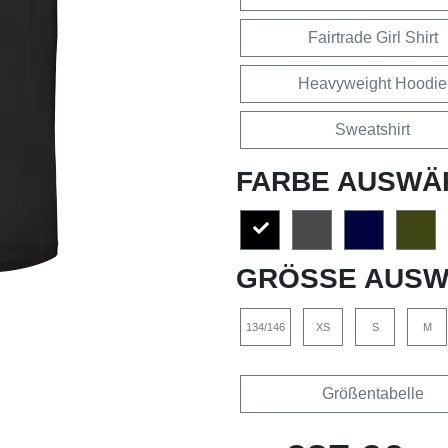
Fairtrade Girl Shirt
Heavyweight Hoodie
Sweatshirt
FARBE AUSWÄ
GRÖSSE AUSW
134/146
XS
S
M
Größentabelle