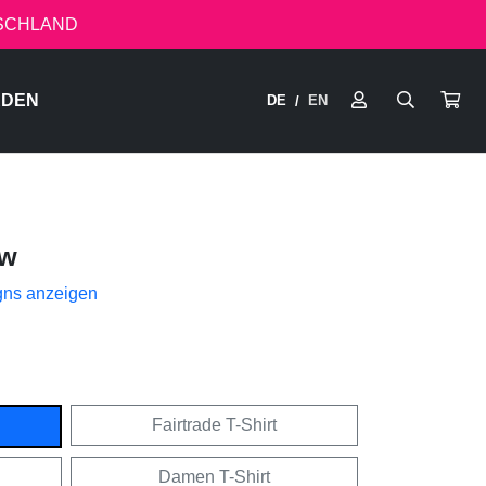
TSCHLAND
RDEN
DE
EN
/
ow
gns anzeigen
Fairtrade T-Shirt
Damen T-Shirt