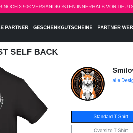
R NOCH 3.90€ VERSANDKOSTEN INNERHALB VON DEU
LE PARTNER
GESCHENKGUTSCHEINE
PARTNER WE
ST SELF BACK
Smil
alle Desi
Standard T-Shirt
Oversize T-Shirt