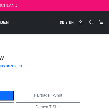
TSCHLAND
RDEN
DE
EN
/
ow
gns anzeigen
Fairtrade T-Shirt
Damen T-Shirt