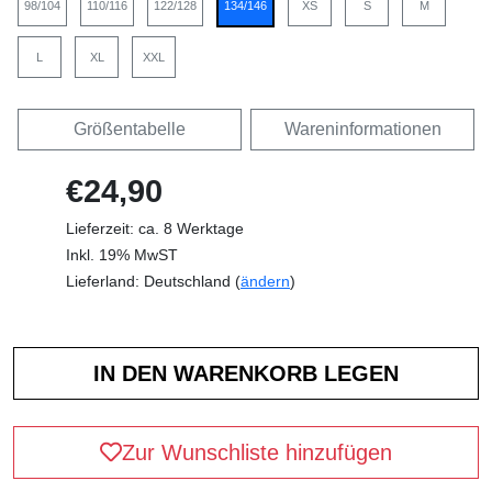
98/104
110/116
122/128
134/146
XS
S
M
L
XL
XXL
Größentabelle
Wareninformationen
€24,90
Lieferzeit: ca. 8 Werktage
Inkl. 19% MwST
Lieferland: Deutschland (
ändern
)
Zur Wunschliste hinzufügen