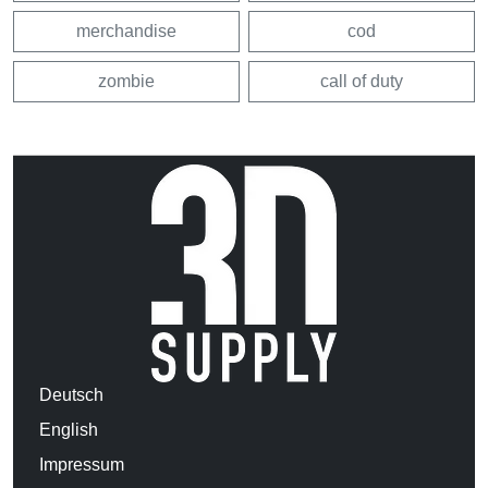
merchandise
cod
zombie
call of duty
Deutsch
English
Impressum