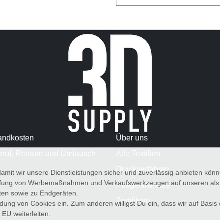
andkosten
Über uns
rruf, Retoure und Umtausch
Alle Textilien
Druckverfahren
amit wir unsere Dienstleistungen sicher und zuverlässig anbieten kö
üfung von Werbemaßnahmen und Verkaufswerkzeugen auf unseren als au
Pflegehinweise
iten sowie zu Endgeräten.
Zertifikate
wendung von Cookies ein. Zum anderen willigst Du ein, dass wir auf Basis
 EU weiterleiten.