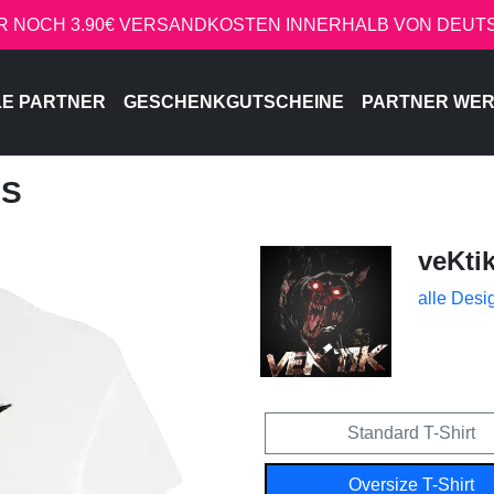
R NOCH 3.90€ VERSANDKOSTEN INNERHALB VON DEU
LE PARTNER
GESCHENKGUTSCHEINE
PARTNER WE
DS
veKti
alle Desi
Standard T-Shirt
Oversize T-Shirt