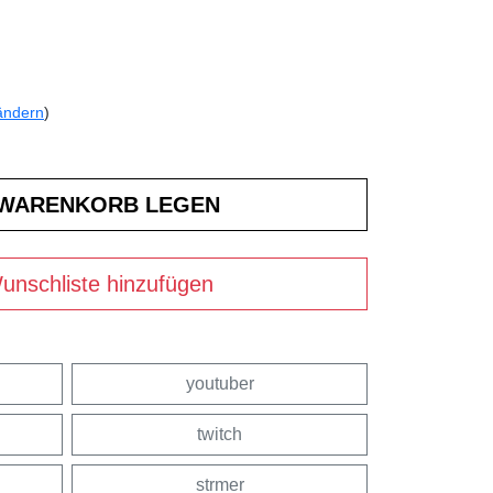
ändern
)
unschliste hinzufügen
youtuber
twitch
strmer