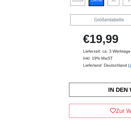
122/128
134/146
XS
S
Größentabelle
€19,99
Lieferzeit: ca. 3 Werktage
Inkl. 19% MwST
Lieferland: Deutschland (
Zur W