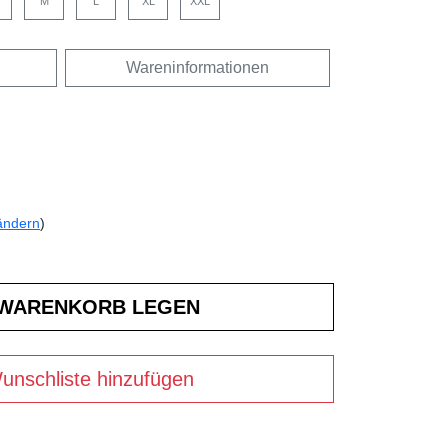
M
L
XL
XXL
Wareninformationen
ändern
)
unschliste hinzufügen