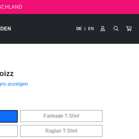
TSCHLAND
RDEN
DE
EN
/
oizz
gns anzeigen
Fairtrade T-Shirt
Raglan T-Shirt