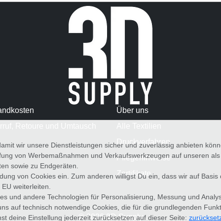
andkosten
Über uns
rruf, Retoure und Umtausch
Alle Textilien
Druckverfahren
amit wir unsere Dienstleistungen sicher und zuverlässig anbieten kö
üfung von Werbemaßnahmen und Verkaufswerkzeugen auf unseren als au
Pflegehinweise
iten sowie zu Endgeräten.
Zertifikate
wendung von Cookies ein. Zum anderen willigst Du ein, dass wir auf Basis
 EU weiterleiten.
es und andere Technologien für Personalisierung, Messung und Analy
uns auf technisch notwendige Cookies, die für die grundlegenden Funk
© 2026 3D Supply
st deine Einstellung jederzeit zurücksetzen auf dieser Seite:
zurückset