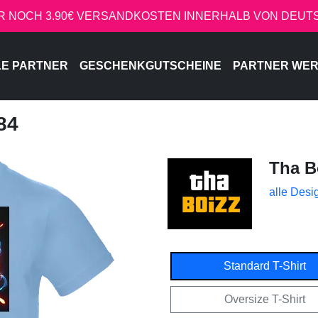
R NOCH 3.90€ VERSANDKOSTEN INNERHALB VON DEU
LE PARTNER
GESCHENKGUTSCHEINE
PARTNER WE
84
Tha B
alle Desi
Standard T-Shirt
Oversize T-Shirt