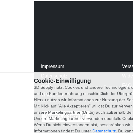
Impressum
Vers
Datenschutz
Wide
Cookie-Einwilligung
AGB
FAQ
3D Supply nutzt Cookies und andere Technologien, d
und die Kundenerfahrung einschließlich der Überpr
WhatsApp
Hierzu nutzen wir Informationen zur Nutzung der Se
Mit Klick auf "Alle Akzeptieren" willigst Du zur Ver
unsere Marketingpartner (Dritte) auch außerhalb der
Vertrag widerrufen
Unsere Marketingpartner verwenden ebenfalls Cooki
Wenn Du nicht einverstanden bist, beschränken wir 
Informationen findest Du unter
Datenschutz
. Du kann