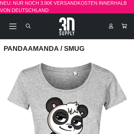
NEU: NUR NOCH 3.90€ VERSANDKOSTEN INNERHALB
VON DEUTSCHLAND
PANDAAMANDA
/ SMUG