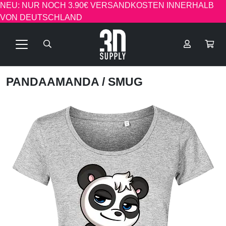
NEU: NUR NOCH 3.90€ VERSANDKOSTEN INNERHALB
VON DEUTSCHLAND
PANDAAMANDA
/ SMUG