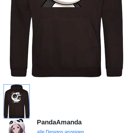
PandaAmanda
alle Designs anzeigen