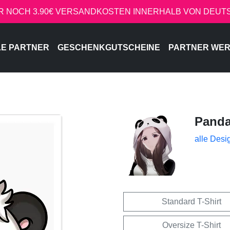
R NOCH 3.90€ VERSANDKOSTEN INNERHALB VON DEU
LE PARTNER
GESCHENKGUTSCHEINE
PARTNER WE
Pand
alle Desi
Standard T-Shirt
Oversize T-Shirt