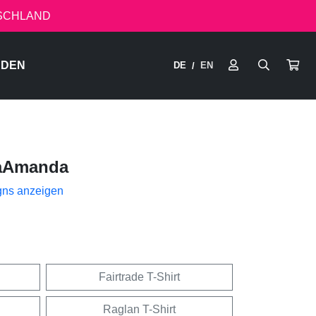
TSCHLAND
RDEN
DE
EN
/
aAmanda
gns anzeigen
Fairtrade T-Shirt
Raglan T-Shirt