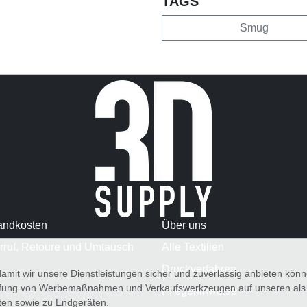
TAGS
Smug
andkosten
Über uns
rruf, Retoure und Umtausch
Alle Textilien
Druckverfahren
amit wir unsere Dienstleistungen sicher und zuverlässig anbieten kö
üfung von Werbemaßnahmen und Verkaufswerkzeugen auf unseren als au
Pflegehinweise
iten sowie zu Endgeräten.