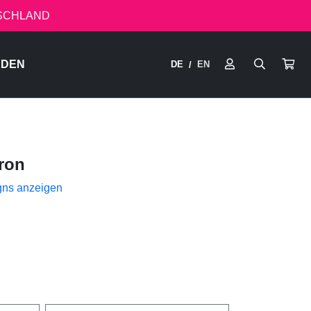
TSCHLAND
RDEN
DE
EN
/
ron
gns anzeigen