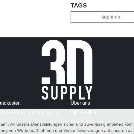
TAGS
sephiron
andkosten
Über uns
rruf, Retoure und Umtausch
Alle Textilien
Druckverfahren
amit wir unsere Dienstleistungen sicher und zuverlässig anbieten kö
üfung von Werbemaßnahmen und Verkaufswerkzeugen auf unseren als au
Pflegehinweise