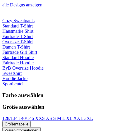
alle Designs anzeigen
Cozy Sweatpants
Standard T-Shirt
Hausmarke Shirt
Fairtrade T-Shirt
Oversize T-Shirt
Damen T-Shirt
Fairtrade Girl Shirt
Standard Hoodie
Fairtrade Hoodie
ByB Oversize Hoodie
Sweatshirt
Hoodie Jacke
Sportbeutel
Farbe auswählen
Größe auswählen
128/134
140/146
XXS
XS
S
M
L
XL
XXL
3XL
Größentabelle
Wareninformationen