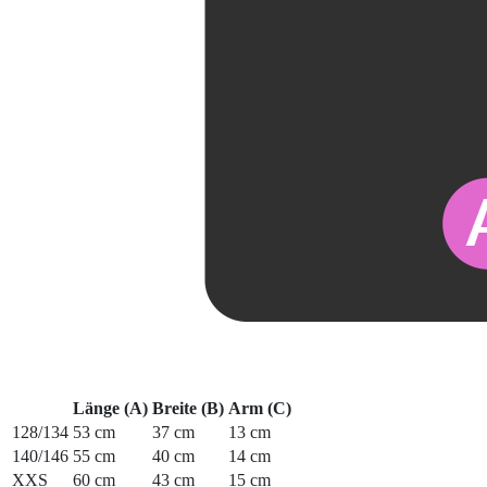
Länge (A)
Breite (B)
Arm (C)
128/134
53 cm
37 cm
13 cm
140/146
55 cm
40 cm
14 cm
XXS
60 cm
43 cm
15 cm