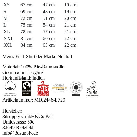
XS
67 cm
47 cm
19 cm
S
69 cm
48 cm
19 cm
M
72 cm
51 cm
20 cm
L
75 cm
54 cm
21 cm
XL
78 cm
57 cm
21 cm
XXL
81 cm
60 cm
22 cm
3XL
84 cm
63 cm
22 cm
Men's Fit T-Shirt der Marke Neutral
Material: 100% Bio-Baumwolle
Grammatur: 155g/m²
Herkunftsland: Indien
Artikelnummer: M102446-L729
Hersteller:
3dsupply GmbH&Co.KG
Umlostrasse 50c
33649 Bielefeld
info@3dsupply.de