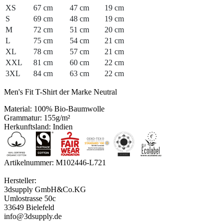
XS
67 cm
47 cm
19 cm
S
69 cm
48 cm
19 cm
M
72 cm
51 cm
20 cm
L
75 cm
54 cm
21 cm
XL
78 cm
57 cm
21 cm
XXL
81 cm
60 cm
22 cm
3XL
84 cm
63 cm
22 cm
Men's Fit T-Shirt der Marke Neutral
Material: 100% Bio-Baumwolle
Grammatur: 155g/m²
Herkunftsland: Indien
Artikelnummer: M102446-L721
Hersteller:
3dsupply GmbH&Co.KG
Umlostrasse 50c
33649 Bielefeld
info@3dsupply.de