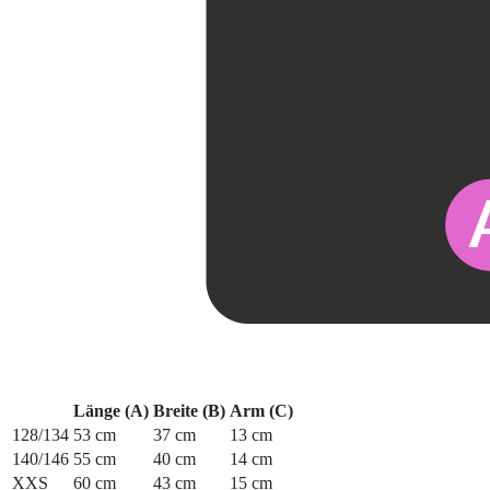
Länge (A)
Breite (B)
Arm (C)
128/134
53 cm
37 cm
13 cm
140/146
55 cm
40 cm
14 cm
XXS
60 cm
43 cm
15 cm