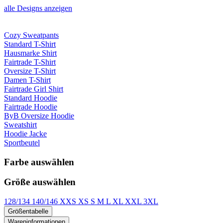
alle Designs anzeigen
Cozy Sweatpants
Standard T-Shirt
Hausmarke Shirt
Fairtrade T-Shirt
Oversize T-Shirt
Damen T-Shirt
Fairtrade Girl Shirt
Standard Hoodie
Fairtrade Hoodie
ByB Oversize Hoodie
Sweatshirt
Hoodie Jacke
Sportbeutel
Farbe auswählen
Größe auswählen
128/134
140/146
XXS
XS
S
M
L
XL
XXL
3XL
Größentabelle
Wareninformationen