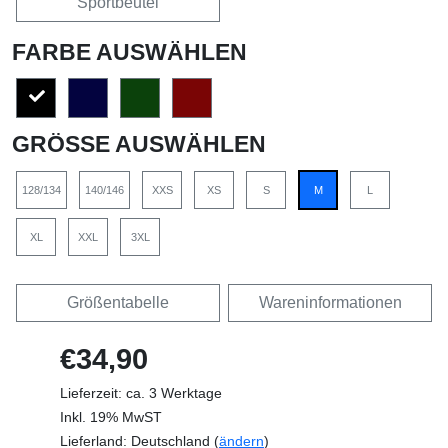
Sportbeutel
FARBE AUSWÄHLEN
GRÖSSE AUSWÄHLEN
128/134
140/146
XXS
XS
S
M
L
XL
XXL
3XL
Größentabelle
Wareninformationen
€34,90
Lieferzeit: ca. 3 Werktage
Inkl. 19% MwST
Lieferland: Deutschland (
ändern
)