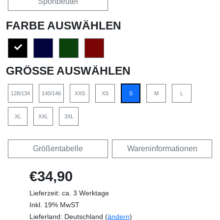
Sportbeutel
FARBE AUSWÄHLEN
GRÖSSE AUSWÄHLEN
128/134
140/146
XXS
XS
S
M
L
XL
XXL
3XL
Größentabelle
Wareninformationen
€34,90
Lieferzeit: ca. 3 Werktage
Inkl. 19% MwST
Lieferland: Deutschland (
ändern
)