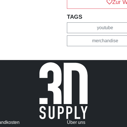
Zur W
TAGS
youtube
merchandise
andkosten
Über uns