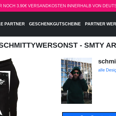
R NOCH 3.90€ VERSANDKOSTEN INNERHALB VON DEU
LE PARTNER
GESCHENKGUTSCHEINE
PARTNER WE
 SCHMITTYWERSONST - SMTY A
schmi
alle Desi