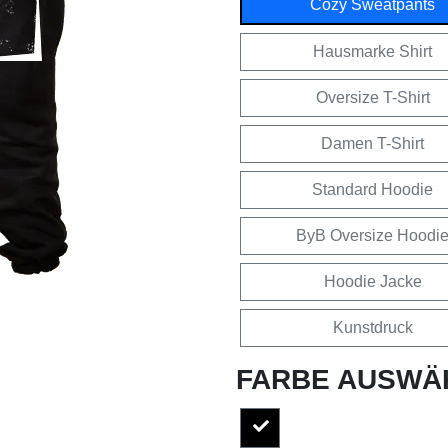
Cozy Sweatpants
Hausmarke Shirt
Oversize T-Shirt
Damen T-Shirt
Standard Hoodie
ByB Oversize Hoodi
Hoodie Jacke
Kunstdruck
FARBE AUSWÄ