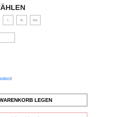
ÄHLEN
L
XL
XXL
ändern
)