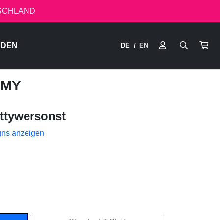
TSCHLAND
RDEN
DE
EN
/
RMY
ttywersonst
gns anzeigen